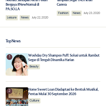
Required fields are marked
*
Nikmati Santapan Akhir Pekan
Tampilan Segar TAG Heuer
Bergaya #NewNormal di
Carrera
PA.SO.LA
Comment
*
Fashion
News
July 23, 2020
Leisure
News
July 22, 2020
Top News
Your Name
*
Woshday Dry Shampoo Puff: Solusi untuk Rambut
Your E-mail
*
Segar di Tengah Dinamika Harian
Beauty
Save my name, email, and website in this browser for
the next time I comment.
Notify me of follow-up comments by email.
Home Sweet Loan Diadaptasi ke Bentuk Musikal,
Pentas Mulai 30 September 2026
Notify me of new posts by email.
Culture