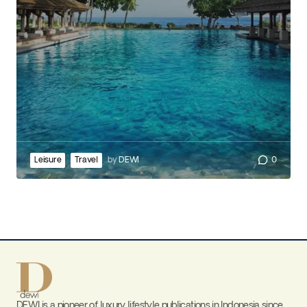
Leisure
Travel
by
DEWI
0
DEWI is a pioneer of luxury lifestyle publications in Indonesia since