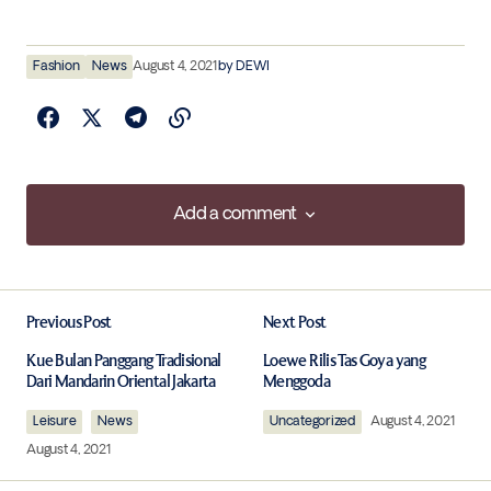
Fashion
News
August 4, 2021
by
DEWI
Add a comment
Add a comment
Previous Post
Next Post
Your email address will not be published.
Required fields are marked
*
Kue Bulan Panggang Tradisional
Loewe Rilis Tas Goya yang
Dari Mandarin Oriental Jakarta
Menggoda
Leisure
Comment
News
*
Uncategorized
August 4, 2021
August 4, 2021