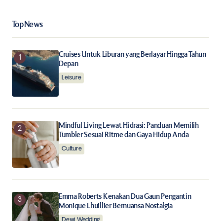
Top News
Your Name
*
Cruises Untuk Liburan yang Berlayar Hingga Tahun
Your E-mail
*
Depan
Leisure
Save my name, email, and website in this browser for
the next time I comment.
Notify me of follow-up comments by email.
Mindful Living Lewat Hidrasi: Panduan Memilih
Tumbler Sesuai Ritme dan Gaya Hidup Anda
Culture
Notify me of new posts by email.
Submit Comment
Emma Roberts Kenakan Dua Gaun Pengantin
Monique Lhuillier Bernuansa Nostalgia
Dewi Wedding