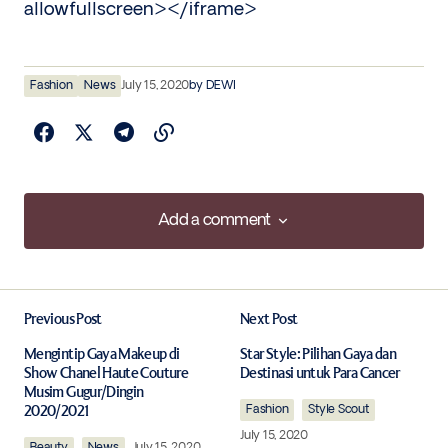
allowfullscreen></iframe>
Fashion
News
July 15, 2020
by
DEWI
Add a comment
Add a comment
Previous Post
Next Post
Your email address will not be published.
Required fields are marked
*
Mengintip Gaya Makeup di
Star Style: Pilihan Gaya dan
Show Chanel Haute Couture
Destinasi untuk Para Cancer
Musim Gugur/Dingin
2020/2021
Comment
*
Fashion
Style Scout
July 15, 2020
Beauty
News
July 15, 2020