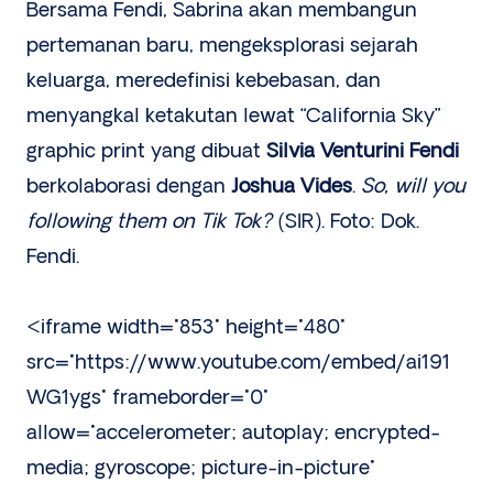
Bersama Fendi, Sabrina akan membangun
pertemanan baru, mengeksplorasi sejarah
keluarga, meredefinisi kebebasan, dan
menyangkal ketakutan lewat “California Sky”
graphic print yang dibuat
Silvia Venturini Fendi
berkolaborasi dengan
Joshua Vides
.
So, will you
following them on Tik Tok?
(SIR). Foto: Dok.
Fendi.
<iframe width="853" height="480"
src="https://www.youtube.com/embed/ai191
WG1ygs" frameborder="0"
allow="accelerometer; autoplay; encrypted-
media; gyroscope; picture-in-picture"