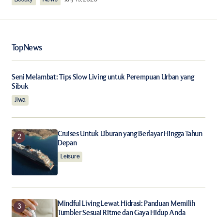
Your Name
*
Top News
Your E-mail
*
Seni Melambat: Tips Slow Living untuk Perempuan Urban yang
Sibuk
Save my name, email, and website in this browser for
Jiwa
the next time I comment.
Cruises Untuk Liburan yang Berlayar Hingga Tahun
Notify me of follow-up comments by email.
Depan
Leisure
Notify me of new posts by email.
Submit Comment
Mindful Living Lewat Hidrasi: Panduan Memilih
Tumbler Sesuai Ritme dan Gaya Hidup Anda