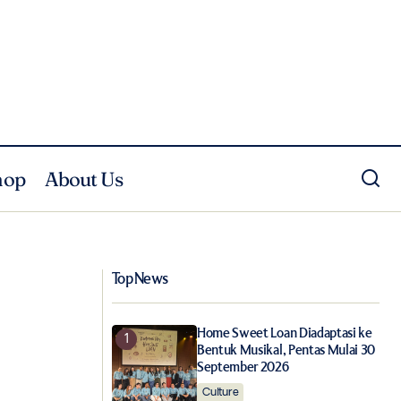
hop
About Us
12 Pelukis Bali Ditantang Berkarya dalam
reatif Dalam Negeri
24 Jam di Dalam Sebuah Galeri
Top News
Home Sweet Loan Diadaptasi ke
Bentuk Musikal, Pentas Mulai 30
September 2026
Culture