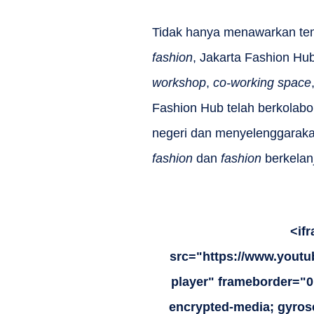
Tidak hanya menawarkan te
fashion
, Jakarta Fashion Hub
workshop
,
co-working space
Fashion Hub telah berkolabo
negeri dan menyelenggarak
fashion
dan
fashion
berkelan
<if
src="https://www.yout
player" frameborder="0"
encrypted-media; gyrosc