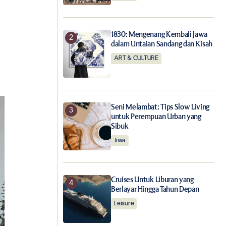
1830: Mengenang Kembali Jawa
dalam Untaian Sandang dan Kisah
ART & CULTURE
Seni Melambat: Tips Slow Living
untuk Perempuan Urban yang
Sibuk
Jiwa
Cruises Untuk Liburan yang
Berlayar Hingga Tahun Depan
Leisure