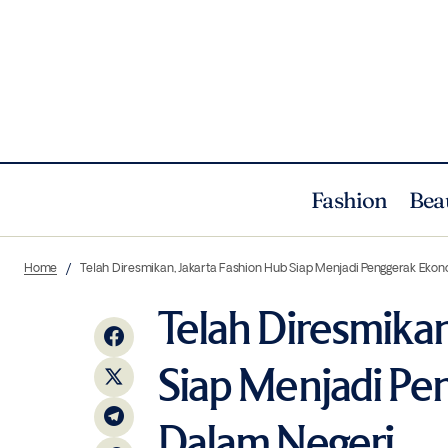
Fashion
Bea
Bvlgari Hadirkan Rilisan Parfum
Tel
Fashion
News
Home
Telah Diresmikan, Jakarta Fashion Hub Siap Menjadi Penggerak Ekon
Personalisasi Bertajuk Allegra
Telah Diresmikan
Siap Menjadi Pe
Dalam Negeri