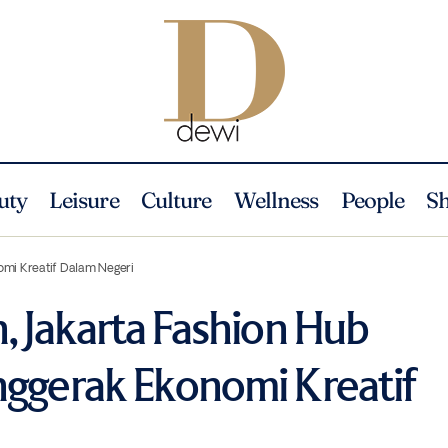
uty
Leisure
Culture
Wellness
People
S
ah Diresmikan, Jakarta Fashion Hub Siap Menjadi Penggerak Ekonomi K
omi Kreatif Dalam Negeri
, Jakarta Fashion Hub
nggerak Ekonomi Kreatif