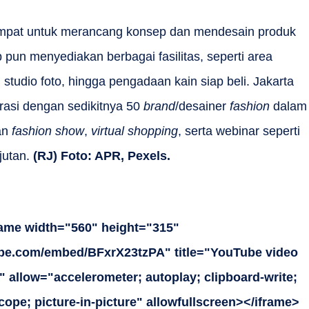
mpat untuk merancang konsep dan mendesain produk
 pun menyediakan berbagai fasilitas, seperti area
, studio foto, hingga pengadaan kain siap beli. Jakarta
rasi dengan sedikitnya 50
brand
/desainer
fashion
dalam
an
fashion show
,
virtual shopping
, serta webinar seperti
jutan.
(RJ) Foto: APR, Pexels.
rame width="560" height="315"
ube.com/embed/BFxrX23tzPA" title="YouTube video
 allow="accelerometer; autoplay; clipboard-write;
ope; picture-in-picture" allowfullscreen></iframe>