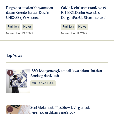
Your email address will not be published.
Required fields are marked
*
Fungsionalitas dan Kenyamanan
Calvin Klein Luncurkan Koleksi
dalam Kesederhanaan Desain
Fall 2022 Denim Essentials
UNIQLO x JW Anderson
Dengan Pop Up Store Interaktif
Comment
*
Fashion
News
Fashion
News
November 10, 2022
November 11, 2022
Your Name
*
Top News
Your E-mail
*
1830: Mengenang Kembali Jawa dalam Untaian
Sandang dan Kisah
ART & CULTURE
Save my name, email, and website in this browser for
the next time I comment.
Notify me of follow-up comments by email.
Seni Melambat: Tips Slow Living untuk
Perempuan Urban yang Sibuk