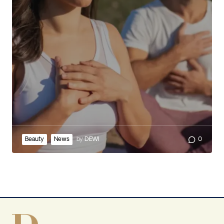
Beauty
News
by
DEWI
0