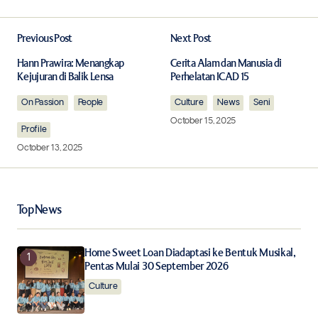
Previous Post
Next Post
Your email address will not be published.
Required fields are marked
*
Hann Prawira: Menangkap
Cerita Alam dan Manusia di
Kejujuran di Balik Lensa
Perhelatan ICAD 15
On Passion
Comment
People
*
Culture
News
Seni
October 15, 2025
Profile
October 13, 2025
Your Name
*
Top News
Your E-mail
*
Home Sweet Loan Diadaptasi ke Bentuk Musikal,
Pentas Mulai 30 September 2026
Save my name, email, and website in this browser for
the next time I comment.
Culture