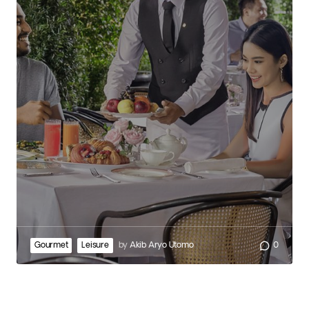
Gourmet
Leisure
by
Akib Aryo Utomo
0