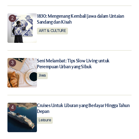
Notify me of follow-up comments by email.
1830: Mengenang Kembali Jawa dalam Untaian
Notify me of new posts by email.
Sandang dan Kisah
ART & CULTURE
Submit Comment
Seni Melambat: Tips Slow Living untuk
Perempuan Urban yang Sibuk
Jiwa
Cruises Untuk Liburan yang Berlayar Hingga Tahun
Depan
Leisure