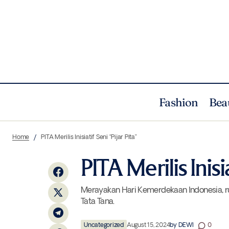
Fashion
Bea
Array Day Off Merayakan Pembukaan
Home
PITA Merilis Inisiatif Seni “Pijar Pita”
Gerai Baru dengan Kenyamanan Bergaya.
PITA Merilis Inisi
Merayakan Hari Kemerdekaan Indonesia, ru
Tata Tana.
Uncategorized
August 15, 2024
by
DEWI
0