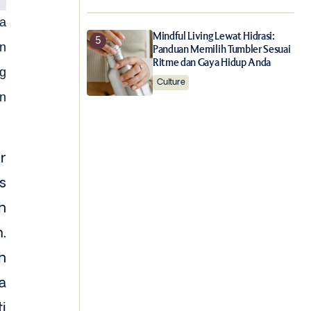
ma
Mindful Living Lewat Hidrasi:
an
Panduan Memilih Tumbler Sesuai
Ritme dan Gaya Hidup Anda
ng
Culture
n
r
s
h
.
h
a
ti