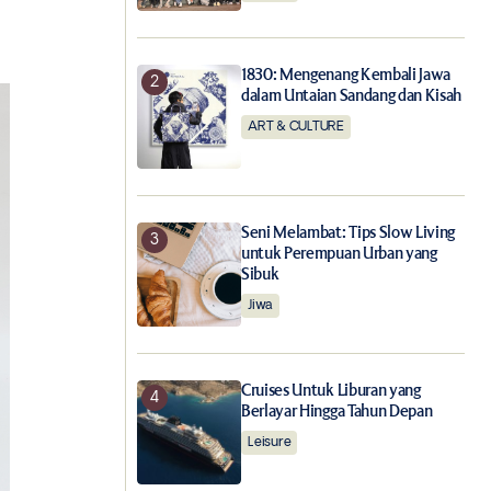
1830: Mengenang Kembali Jawa
dalam Untaian Sandang dan Kisah
ART & CULTURE
Seni Melambat: Tips Slow Living
untuk Perempuan Urban yang
Sibuk
Jiwa
Cruises Untuk Liburan yang
Berlayar Hingga Tahun Depan
Leisure