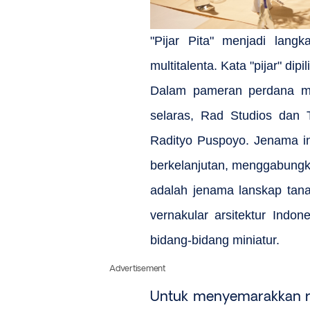
"Pijar Pita" menjadi lan
multitalenta. Kata "pijar" di
Dalam pameran perdana mer
selaras, Rad Studios dan
Radityo Puspoyo. Jenama in
berkelanjutan, menggabungka
adalah jenama lanskap tana
vernakular arsitektur Indo
bidang-bidang miniatur.
Advertisement
Untuk menyemarakkan ru