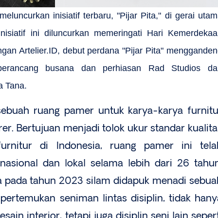
eluncurkan inisiatif terbaru, "Pijar Pita," di gerai uta
nisiatif ini diluncurkan memeringati Hari Kemerdeka
ngan Artelier.ID, debut perdana "Pijar Pita" menggande
perancang busana dan perhiasan Rad Studios da
a Tana.
sebuah ruang pamer untuk karya-karya furnitu
r. Bertujuan menjadi tolok ukur standar kualita
urnitur di Indonesia, ruang pamer ini tela
nasional dan lokal selama lebih dari 26 tahun
a pada tahun 2023 silam didapuk menadi sebua
ertemukan seniman lintas disiplin, tidak hany
ain interior, tetapi juga disiplin seni lain seper