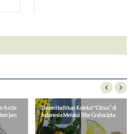
email.
n Arctic
Daum Hadirkan Koleksi “Citrus” di
alam Jam
Indonesia Melalui Elite Grahacipta