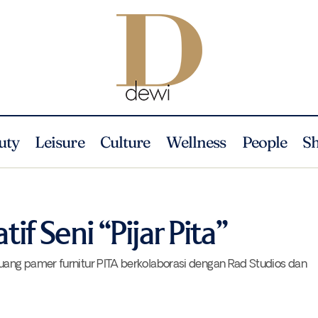
uty
Leisure
Culture
Wellness
People
S
PITA Merilis Inisiatif Seni “Pijar Pita”
Uncategorized
atif Seni “Pijar Pita”
ang pamer furnitur PITA berkolaborasi dengan Rad Studios dan