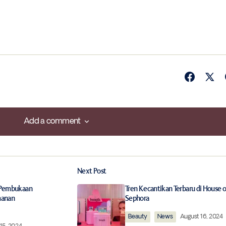
Add a comment
Add a comment
Next Post
ished.
Required fields are marked
*
 Pembukaan
Tren Kecantikan Terbaru di House o
manan
Sephora
Beauty
News
August 16, 2024