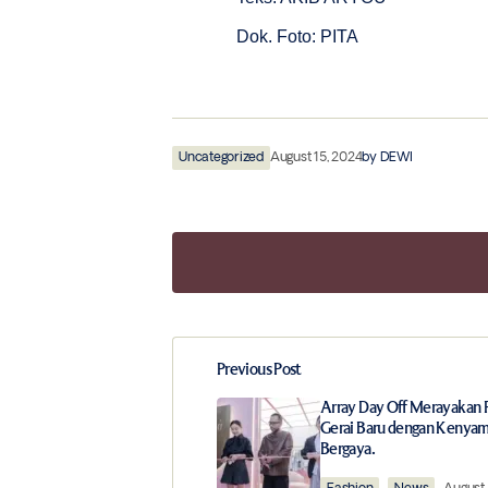
Dok. Foto: PITA
Uncategorized
August 15, 2024
by
DEWI
Previous Post
Your email address will not be publ
Array Day Off Merayakan
Gerai Baru dengan Kenya
Bergaya.
Comment
*