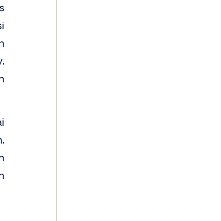
s
i
n
,
n
i
,
n
n