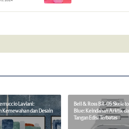
15, 2024
Your E-mail
*
this browser for
Notify me of follow-up comments by 
Ferruccio Laviani:
Bell & Ross BR-05 Skeleto
n Kemewahan dan Desain
Blue: Keindahan Arktik d
Tangan Edisi Terbatas