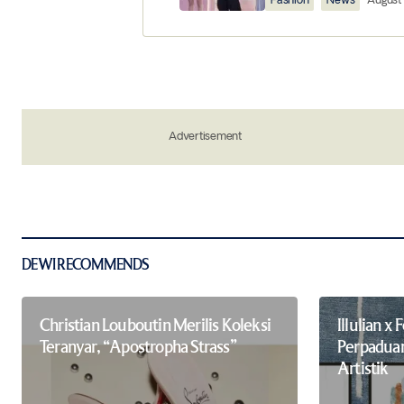
Fashion
News
August 
Your Name
*
Save my name, email, and website in 
Advertisement
the next time I comment.
Notify me of new posts by email.
Submit Comment
DEWI RECOMMENDS
Christian Louboutin Merilis Koleksi
Illulian x 
Teranyar, “Apostropha Strass”
Perpadua
Artistik