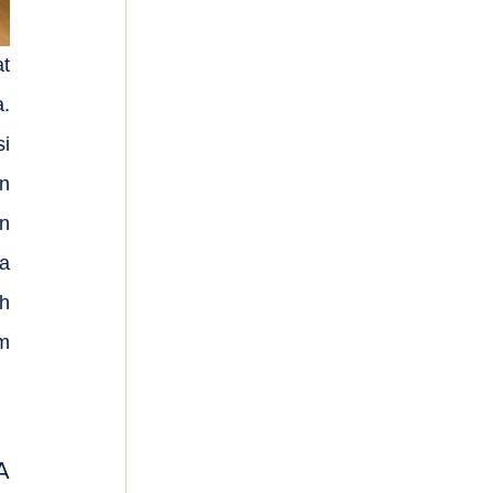
t
a.
i
n
an
na
ah
am
A