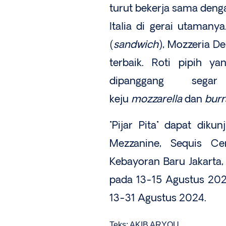
turut bekerja sama deng
Italia di gerai utamanya
(
sandwich
), Mozzeria D
terbaik. Roti pipih 
dipanggang sega
keju
mozzarella
dan
bur
"Pijar Pita" dapat dik
Mezzanine, Sequis Cen
Kebayoran Baru Jakarta,
pada 13-15 Agustus 202
13-31 Agustus 2024.
Teks: AKIB ARYOU