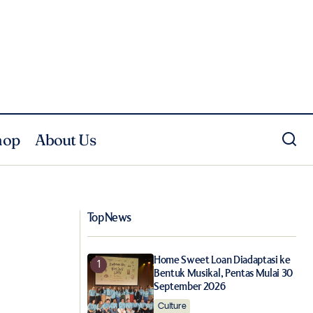
hop
About Us
Tren Kecantikan Terbaru di House of
Sephora
Top News
Home Sweet Loan Diadaptasi ke
Bentuk Musikal, Pentas Mulai 30
September 2026
Culture