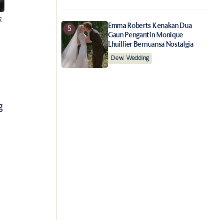
g
Emma Roberts Kenakan Dua
Gaun Pengantin Monique
Lhuillier Bernuansa Nostalgia
Dewi Wedding
g