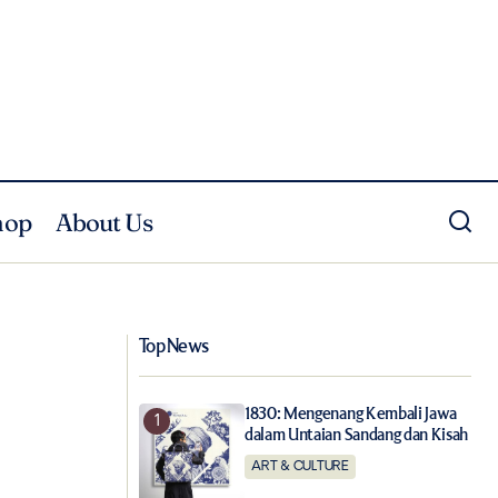
hop
About Us
di Road to ICAD
Sulwhasoo First Care Activating Eye
Serum: Solusi Mata Panda
Top News
1830: Mengenang Kembali Jawa
dalam Untaian Sandang dan Kisah
ART & CULTURE