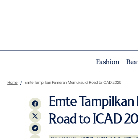
Fashion
Bea
Laka (Love And Kind Artistry) Debut di
ART & CULTURE
Cul
Indonesia: Ketika Seni Rias Wajah
Home
Emte Tampilkan Pameran Memukau di Road to ICAD 2026
Uncategorized
Menjadi Cermin Jiwa
Emte Tampilkan
Road to ICAD 2