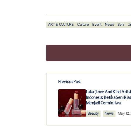
ART & CULTURE
Culture
Event
News
Seni
U
Previous Post
Your email address will not be publ
Laka (Love And Kind Artist
Indonesia: Ketika Seni Ria
Menjadi Cermin Jiwa
Comment
*
Beauty
News
May 12,