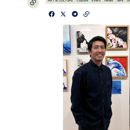
ART & CULTURE
Culture
Event
News
Seni
U