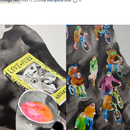
ncategorized
May 12, 2026
by
Mardyana Ulva
0