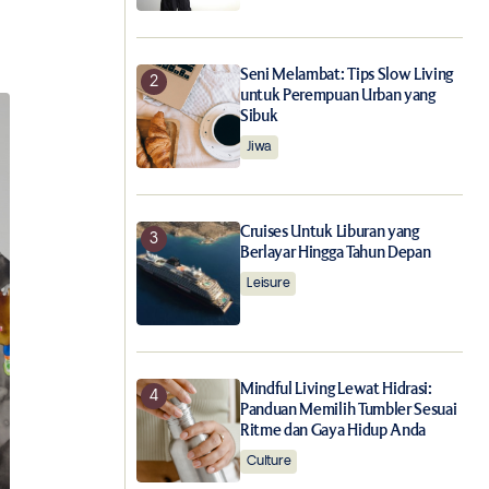
Seni Melambat: Tips Slow Living
untuk Perempuan Urban yang
Sibuk
Jiwa
Cruises Untuk Liburan yang
Berlayar Hingga Tahun Depan
Leisure
Mindful Living Lewat Hidrasi:
Panduan Memilih Tumbler Sesuai
Ritme dan Gaya Hidup Anda
Culture