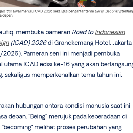
di titik awal menuju ICAD 2026 sekaligus pengantar tema
Being: Becoming
tentan
a depan.
aufiq, membuka pameran
Road to
Indonesian
ign
(ICAD) 2026
di Grandkemang Hotel, Jakarta
5/2026). Pameran seni ini menjadi pembuka
al utama ICAD edisi ke-16 yang akan berlangsun
 sekaligus memperkenalkan tema tahun ini,
kan hubungan antara kondisi manusia saat ini
a depan. “Being” merujuk pada keberadaan di
u, “becoming” melihat proses perubahan yang