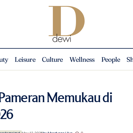
uty
Leisure
Culture
Wellness
People
S
Emte Tampilkan Pameran Memukau 
ture
Event
News
Seni
2026
 Pameran Memukau di
026