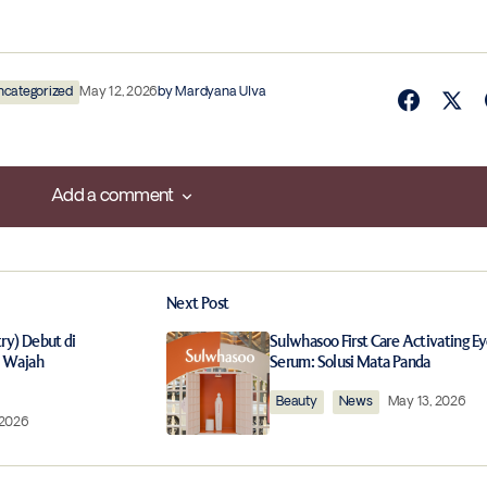
ncategorized
May 12, 2026
by
Mardyana Ulva
Add a comment
Add a comment
Next Post
ished.
Required fields are marked
*
ry) Debut di
Sulwhasoo First Care Activating E
s Wajah
Serum: Solusi Mata Panda
Beauty
News
May 13, 2026
 2026