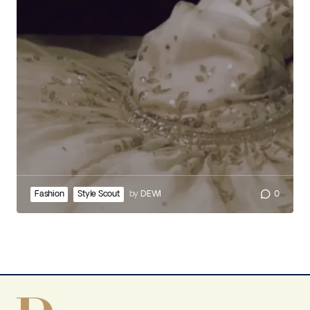
Fashion
Style Scout
by
DEWI
0