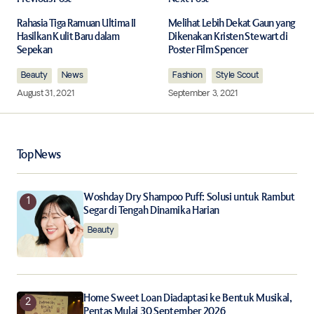
Your email address will not be published.
Required fields are marked
*
Rahasia Tiga Ramuan Ultima II
Melihat Lebih Dekat Gaun yang
Hasilkan Kulit Baru dalam
Dikenakan Kristen Stewart di
Sepekan
Poster Film Spencer
Comment
*
Beauty
News
Fashion
Style Scout
August 31, 2021
September 3, 2021
Your Name
*
Top News
Your E-mail
*
Woshday Dry Shampoo Puff: Solusi untuk Rambut
Segar di Tengah Dinamika Harian
Beauty
Save my name, email, and website in this browser for
the next time I comment.
Notify me of follow-up comments by email.
Home Sweet Loan Diadaptasi ke Bentuk Musikal,
Pentas Mulai 30 September 2026