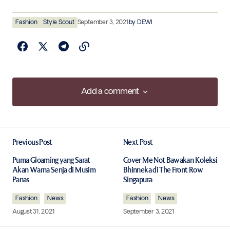
Fashion
Style Scout
September 3, 2021
by
DEWI
Add a comment
Add a comment
Previous Post
Next Post
Your email address will not be published.
Required fields are marked
*
Puma Gloaming yang Sarat
Cover Me Not Bawakan Koleksi
Akan Warna Senja di Musim
Bhinneka di The Front Row
Panas
Singapura
Comment
*
Fashion
News
Fashion
News
August 31, 2021
September 3, 2021